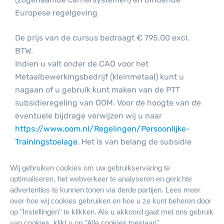
Europese regelgeving
De prijs van de cursus bedraagt € 795,00 excl.
BTW.
Indien u valt onder de CAO voor het
Metaalbewerkingsbedrijf (kleinmetaal) kunt u
nagaan of u gebruik kunt maken van de PTT
subsidieregeling van OOM. Voor de hoogte van de
eventuele bijdrage verwijzen wij u naar
https://www.oom.nl/Regelingen/Persoonlijke-
Trainingstoelage
. Het is van belang de subsidie
voor aanvang van de cursus aan te vragen.
Wij gebruiken cookies om uw gebruikservaring te
optimaliseren, het webverkeer te analyseren en gerichte
advertenties te kunnen tonen via derde partijen. Lees meer
over hoe wij cookies gebruiken en hoe u ze kunt beheren door
op "Instellingen" te klikken. Als u akkoord gaat met ons gebruik
Deze cursus is bestemd voor
van cookies, klikt u op "Alle cookies toestaan".