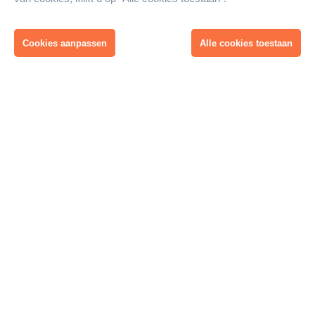
Oud-cursisten van de cursus Metalen gevels en
Cookies aanpassen
Alle cookies toestaan
daken – theorie
Iedereen die dagelijks met metalen gevels en
daken bezig is en voor wie het van belang is op
de hoogte te zijn en te blijven van de nieuwste
ontwikkelingen op het gebied van techniek,
markt en regelgeving tot dit type gevels en
daken
Docenten
Otto Kettlitz
Kettlitz Gevel- en Dakadvies
Profiel